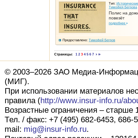
Тип:
Исторические
Тимофея Бегрова
Полис на дож
повезёт
подробнее
Предоставлено:
Тимофей Бегров
Страницы:
1
2
3
4
5
6
7
© 2003–2026 ЗАО Медиа-Информаци
(МИГ).
При использовании материалов не
правила (
http://www.insur-info.ru/abo
Возрастные ограничения – старше 1
Тел. / факс: +7 (495) 682-6453, 686-5
mail:
mig@insur-info.ru
.