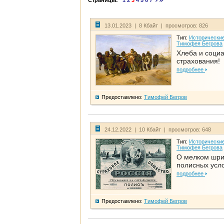
Страницы:
1
2
3
4
5
6
7
13.01.2023 | 8 Кбайт | просмотров: 826
Тип:
Исторические
Тимофея Бегрова
Хлеба и соци
страхования!
подробнее
Предоставлено:
Тимофей Бегров
24.12.2022 | 10 Кбайт | просмотров: 648
Тип:
Исторические
Тимофея Бегрова
О мелком шр
полисных усл
подробнее
Предоставлено:
Тимофей Бегров