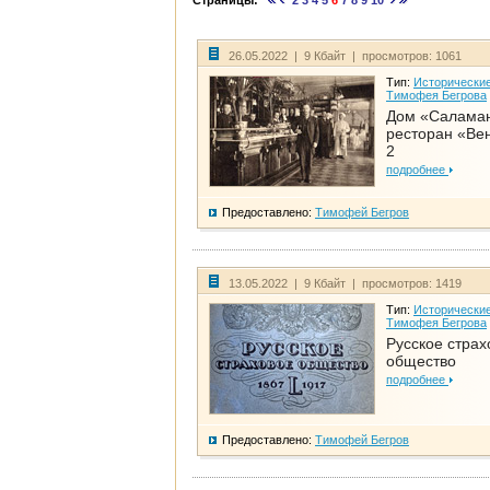
Страницы:
2
3
4
5
6
7
8
9
10
26.05.2022 | 9 Кбайт | просмотров: 1061
Тип:
Исторические
Тимофея Бегрова
Дом «Салама
ресторан «Вен
2
подробнее
Предоставлено:
Тимофей Бегров
13.05.2022 | 9 Кбайт | просмотров: 1419
Тип:
Исторические
Тимофея Бегрова
Русское страх
общество
подробнее
Предоставлено:
Тимофей Бегров