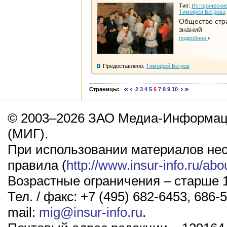
Тип:
Исторические
Тимофея Бегрова
Общество стр
знаний
подробнее
Предоставлено:
Тимофей Бегров
Страницы:
2
3
4
5
6
7
8
9
10
© 2003–2026 ЗАО Медиа-Информаци
(МИГ).
При использовании материалов не
правила (
http://www.insur-info.ru/abo
Возрастные ограничения – старше 1
Тел. / факс: +7 (495) 682-6453, 686-5
mail:
mig@insur-info.ru
.