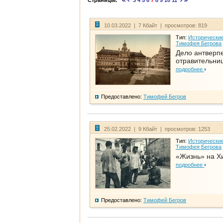
Страницы:
3
4
5
6
7
8
9
10
11
10.03.2022 | 7 Кбайт | просмотров: 819
Тип:
Исторические
Тимофея Бегрова
Дело антверп
отравительни
подробнее
Предоставлено:
Тимофей Бегров
25.02.2022 | 9 Кбайт | просмотров: 1253
Тип:
Исторические
Тимофея Бегрова
«Жизнь» на Х
подробнее
Предоставлено:
Тимофей Бегров