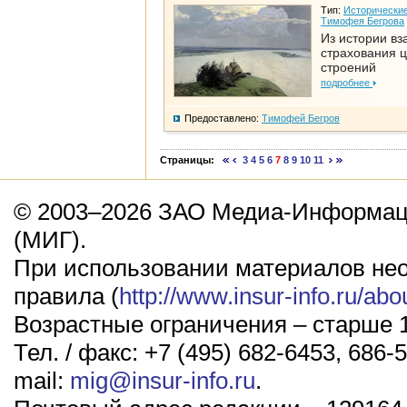
Тип:
Исторические
Тимофея Бегрова
Из истории вз
страхования 
строений
подробнее
Предоставлено:
Тимофей Бегров
Страницы:
3
4
5
6
7
8
9
10
11
© 2003–2026 ЗАО Медиа-Информаци
(МИГ).
При использовании материалов не
правила (
http://www.insur-info.ru/abo
Возрастные ограничения – старше 1
Тел. / факс: +7 (495) 682-6453, 686-5
mail:
mig@insur-info.ru
.