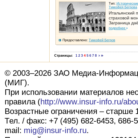
Тип:
Исторические
Тимофея Бегрова
Итальянский п
страховой мо
Заграница да
подробнее
Предоставлено:
Тимофей Бегров
Страницы:
1
2
3
4
5
6
7
8
© 2003–2026 ЗАО Медиа-Информаци
(МИГ).
При использовании материалов не
правила (
http://www.insur-info.ru/abo
Возрастные ограничения – старше 1
Тел. / факс: +7 (495) 682-6453, 686-5
mail:
mig@insur-info.ru
.