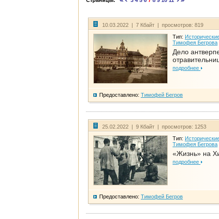
Страницы:
3
4
5
6
7
8
9
10
11
10.03.2022 | 7 Кбайт | просмотров: 819
Тип:
Исторические
Тимофея Бегрова
Дело антверп
отравительни
подробнее
Предоставлено:
Тимофей Бегров
25.02.2022 | 9 Кбайт | просмотров: 1253
Тип:
Исторические
Тимофея Бегрова
«Жизнь» на Х
подробнее
Предоставлено:
Тимофей Бегров