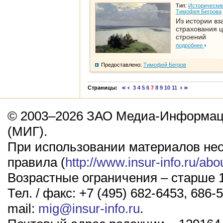
Тип:
Исторические
Тимофея Бегрова
Из истории вз
страхования 
строений
подробнее
Предоставлено:
Тимофей Бегров
Страницы:
3
4
5
6
7
8
9
10
11
© 2003–2026 ЗАО Медиа-Информаци
(МИГ).
При использовании материалов не
правила (
http://www.insur-info.ru/abo
Возрастные ограничения – старше 1
Тел. / факс: +7 (495) 682-6453, 686-5
mail:
mig@insur-info.ru
.