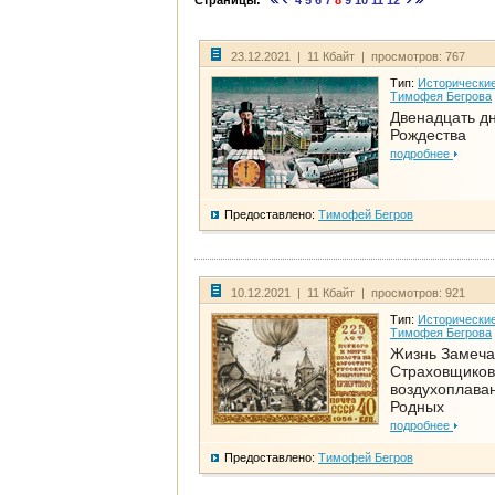
Страницы:
4
5
6
7
8
9
10
11
12
23.12.2021 | 11 Кбайт | просмотров: 767
Тип:
Исторические
Тимофея Бегрова
Двенадцать д
Рождества
подробнее
Предоставлено:
Тимофей Бегров
10.12.2021 | 11 Кбайт | просмотров: 921
Тип:
Исторические
Тимофея Бегрова
Жизнь Замеча
Страховщиков
воздухоплаван
Родных
подробнее
Предоставлено:
Тимофей Бегров