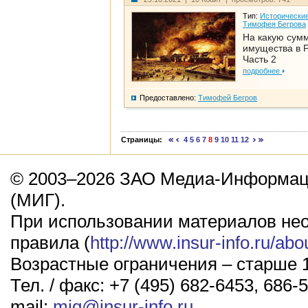
Тип:
Исторические
Тимофея Бегрова
На какую сум
имущества в Р
Часть 2
подробнее
Предоставлено:
Тимофей Бегров
Страницы:
4
5
6
7
8
9
10
11
12
© 2003–2026 ЗАО Медиа-Информаци
(МИГ).
При использовании материалов не
правила (
http://www.insur-info.ru/abo
Возрастные ограничения – старше 1
Тел. / факс: +7 (495) 682-6453, 686-5
mail:
mig@insur-info.ru
.