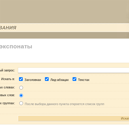
 экспонаты
ый запрос:
Искать в:
Заголовках
Лид-абзацах
Текстах
ых словах:
евых слов:
х группах:
После выбора данного пункта откроется список групп