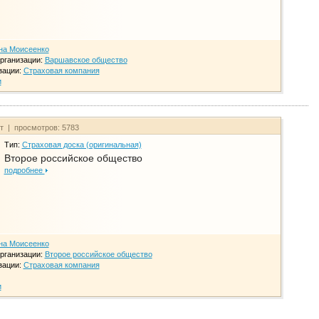
на Моисеенко
рганизации:
Варшавское общество
зации:
Страховая компания
и
йт | просмотров: 5783
Тип:
Страховая доска (оригинальная)
Второе российское общество
подробнее
на Моисеенко
рганизации:
Второе российское общество
зации:
Страховая компания
и