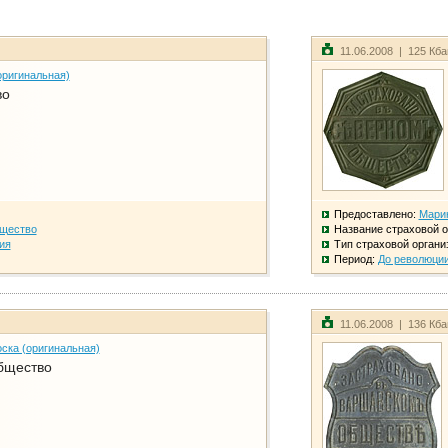
11.06.2008 | 125 Кб
оригинальная)
во
Предоставлено:
Мари
бщество
Название страховой о
ия
Тип страховой органи
Период:
До революци
11.06.2008 | 136 Кб
ска (оригинальная)
бщество