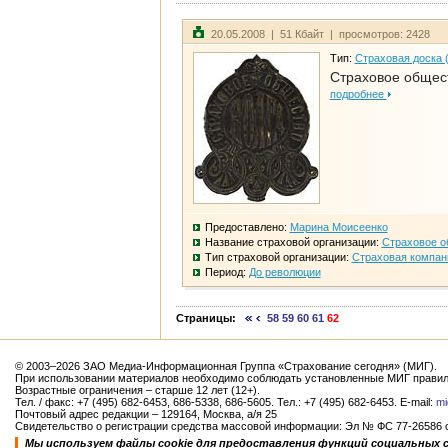
20.05.2008 | 51 Кбайт | просмотров: 2428
Тип:
Страховая доска 
Страховое общест
подробнее
Предоставлено:
Марина Моисеенко
Название страховой организации:
Страховое о
Тип страховой организации:
Страховая компан
Период:
До революции
Страницы:
58
59
60
61
62
© 2003–2026 ЗАО Медиа-Информационная Группа «Страхование сегодня» (МИГ).
При использовании материалов необходимо соблюдать установленные МИГ правил
Возрастные ограничения – старше 12 лет (12+).
Тел. / факс: +7 (495) 682-6453, 686-5338, 686-5605. Тел.: +7 (495) 682-6453. E-mail:
mi
Почтовый адрес редакции – 129164, Москва, а/я 25
Свидетельство о регистрации средства массовой информации: Эл № ФС 77-26586 от
Мы используем файлы cookie для предоставления функций социальных 