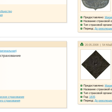
общество
ия
Предоставлено:
Мари
Название страховой о
Тип страховой органи
Период:
До революци
20.05.2008 | 54 Кба
ригинальная)
 страхование
Предоставлено:
Мари
Название страховой о
Тип страховой органи
мское страхование
Год:
1835
го страхования
Период:
До революци