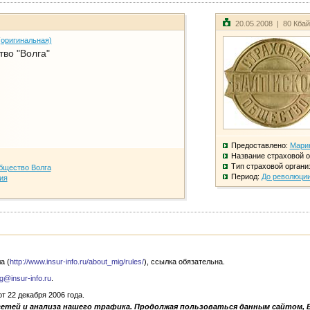
20.05.2008 | 80 Кба
(оригинальная)
во "Волга"
Предоставлено:
Мари
Название страховой о
Тип страховой органи
бщество Волга
Период:
До революци
ия
а (
http://www.insur-info.ru/about_mig/rules/
), ссылка обязательна.
g@insur-info.ru
.
 22 декабря 2006 года.
сетей и анализа нашего трафика. Продолжая пользоваться данным сайтом, 