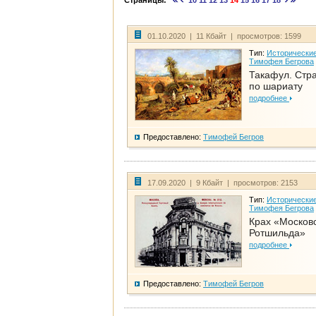
Страницы:
10
11
12
13
14
15
16
17
18
01.10.2020 | 11 Кбайт | просмотров: 1599
Тип:
Исторические
Тимофея Бегрова
Такафул. Стр
по шариату
подробнее
Предоставлено:
Тимофей Бегров
17.09.2020 | 9 Кбайт | просмотров: 2153
Тип:
Исторические
Тимофея Бегрова
Крах «Москов
Ротшильда»
подробнее
Предоставлено:
Тимофей Бегров