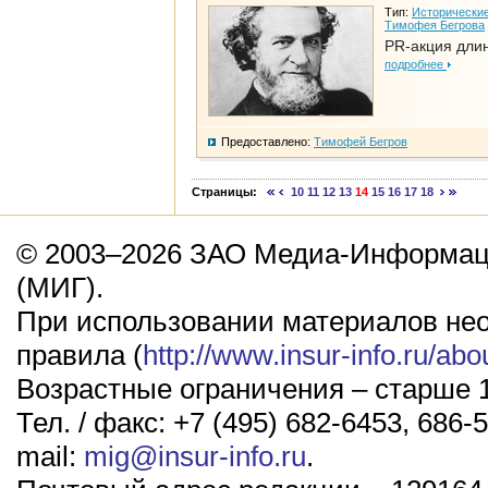
Тип:
Исторические
Тимофея Бегрова
PR-акция дли
подробнее
Предоставлено:
Тимофей Бегров
Страницы:
10
11
12
13
14
15
16
17
18
© 2003–2026 ЗАО Медиа-Информаци
(МИГ).
При использовании материалов не
правила (
http://www.insur-info.ru/abo
Возрастные ограничения – старше 1
Тел. / факс: +7 (495) 682-6453, 686-5
mail:
mig@insur-info.ru
.