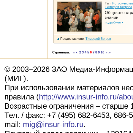
Тип:
Исторические
Тимофея Бегрова
Общество стр
знаний
подробнее
Предоставлено:
Тимофей Бегров
Страницы:
2
3
4
5
6
7
8
9
10
© 2003–2026 ЗАО Медиа-Информаци
(МИГ).
При использовании материалов не
правила (
http://www.insur-info.ru/abo
Возрастные ограничения – старше 1
Тел. / факс: +7 (495) 682-6453, 686-5
mail:
mig@insur-info.ru
.