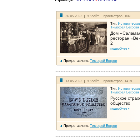
Страницы:
2
3
4
5
6
7
8
9
10
26.05.2022 | 9 Кбайт | просмотров: 1061
Тип:
Исторические
Тимофея Бегрова
Дом «Салама
ресторан «Вен
2
подробнее
Предоставлено:
Тимофей Бегров
13.05.2022 | 9 Кбайт | просмотров: 1419
Тип:
Исторические
Тимофея Бегрова
Русское страх
общество
подробнее
Предоставлено:
Тимофей Бегров