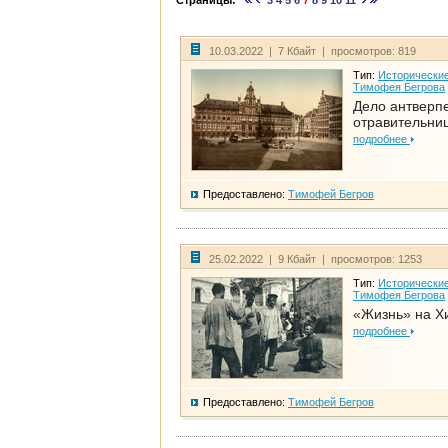
Страницы:
3
4
5
6
7
8
9
10
11
10.03.2022 | 7 Кбайт | просмотров: 819
Тип:
Исторические
Тимофея Бегрова
Дело антверп
отравительни
подробнее
Предоставлено:
Тимофей Бегров
25.02.2022 | 9 Кбайт | просмотров: 1253
Тип:
Исторические
Тимофея Бегрова
«Жизнь» на Х
подробнее
Предоставлено:
Тимофей Бегров