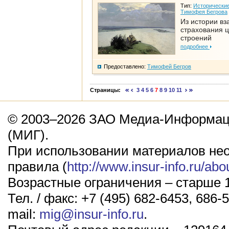
Тип:
Исторические
Тимофея Бегрова
Из истории вз
страхования 
строений
подробнее
Предоставлено:
Тимофей Бегров
Страницы:
3
4
5
6
7
8
9
10
11
© 2003–2026 ЗАО Медиа-Информаци
(МИГ).
При использовании материалов не
правила (
http://www.insur-info.ru/abo
Возрастные ограничения – старше 1
Тел. / факс: +7 (495) 682-6453, 686-5
mail:
mig@insur-info.ru
.