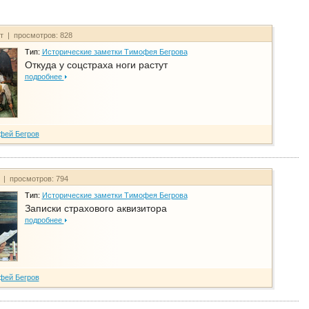
йт | просмотров: 828
Тип:
Исторические заметки Тимофея Бегрова
Откуда у соцстраха ноги растут
подробнее
фей Бегров
т | просмотров: 794
Тип:
Исторические заметки Тимофея Бегрова
Записки страхового аквизитора
подробнее
фей Бегров