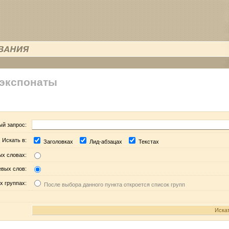
 экспонаты
ый запрос:
Искать в:
Заголовках
Лид-абзацах
Текстах
ых словах:
евых слов:
х группах:
После выбора данного пункта откроется список групп