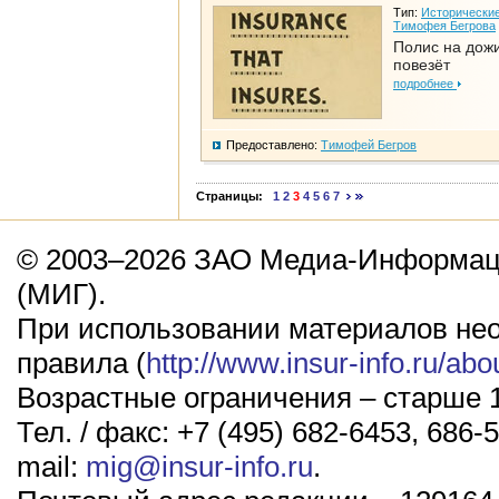
Тип:
Исторические
Тимофея Бегрова
Полис на дож
повезёт
подробнее
Предоставлено:
Тимофей Бегров
Страницы:
1
2
3
4
5
6
7
© 2003–2026 ЗАО Медиа-Информаци
(МИГ).
При использовании материалов не
правила (
http://www.insur-info.ru/abo
Возрастные ограничения – старше 1
Тел. / факс: +7 (495) 682-6453, 686-5
mail:
mig@insur-info.ru
.