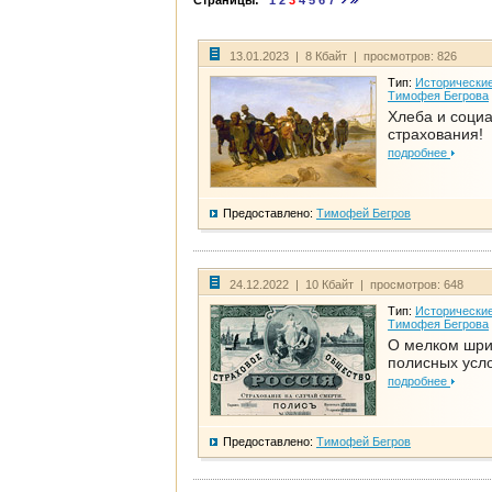
Страницы:
1
2
3
4
5
6
7
13.01.2023 | 8 Кбайт | просмотров: 826
Тип:
Исторические
Тимофея Бегрова
Хлеба и соци
страхования!
подробнее
Предоставлено:
Тимофей Бегров
24.12.2022 | 10 Кбайт | просмотров: 648
Тип:
Исторические
Тимофея Бегрова
О мелком шр
полисных усл
подробнее
Предоставлено:
Тимофей Бегров