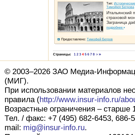
Тип:
Исторические
Тимофея Бегрова
Итальянский п
страховой мо
Заграница да
подробнее
Предоставлено:
Тимофей Бегров
Страницы:
1
2
3
4
5
6
7
8
© 2003–2026 ЗАО Медиа-Информаци
(МИГ).
При использовании материалов не
правила (
http://www.insur-info.ru/abo
Возрастные ограничения – старше 1
Тел. / факс: +7 (495) 682-6453, 686-5
mail:
mig@insur-info.ru
.