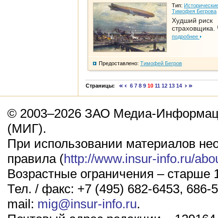
Тип:
Исторические
Тимофея Бегрова
Худший риск
страховщика. 
подробнее
Предоставлено:
Тимофей Бегров
Страницы:
6
7
8
9
10
11
12
13
14
© 2003–2026 ЗАО Медиа-Информаци
(МИГ).
При использовании материалов не
правила (
http://www.insur-info.ru/abo
Возрастные ограничения – старше 1
Тел. / факс: +7 (495) 682-6453, 686-5
mail:
mig@insur-info.ru
.