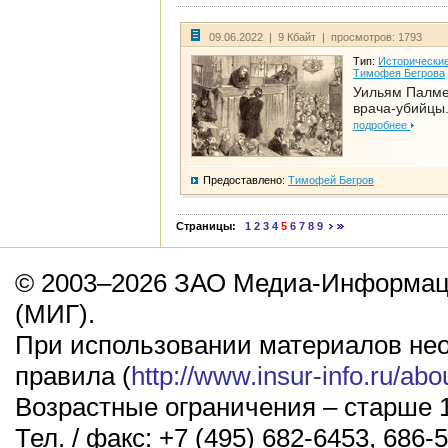
09.06.2022 | 9 Кбайт | просмотров: 1793
Тип:
Исторические
Тимофея Бегрова
Уильям Палме
врача-убийцы.
подробнее
Предоставлено:
Тимофей Бегров
Страницы:
1
2
3
4
5
6
7
8
9
© 2003–2026 ЗАО Медиа-Информаци
(МИГ).
При использовании материалов не
правила (
http://www.insur-info.ru/abo
Возрастные ограничения – старше 1
Тел. / факс: +7 (495) 682-6453, 686-5