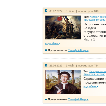
08.07.2022 | 9 Кбайт | просмотров: 846
Тип:
Исторические
Тимофея Бегрова
Ретроспективн
на идеи
государственн
страхования 
Часть 1
подробнее
Предоставлено:
Тимофей Бегров
23.06.2022 | 9 Кбайт | просмотров: 754
Тип:
Исторические
Тимофея Бегрова
Страхование 
предъявителя
подробнее
Предоставлено:
Тимофей Бегров