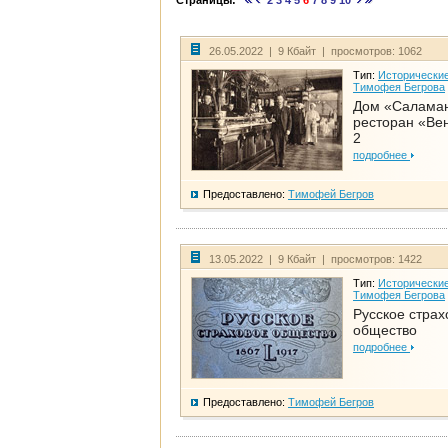
Страницы:
2
3
4
5
6
7
8
9
10
26.05.2022 | 9 Кбайт | просмотров: 1062
Тип:
Исторические
Тимофея Бегрова
Дом «Салама
ресторан «Вен
2
подробнее
Предоставлено:
Тимофей Бегров
13.05.2022 | 9 Кбайт | просмотров: 1422
Тип:
Исторические
Тимофея Бегрова
Русское страх
общество
подробнее
Предоставлено:
Тимофей Бегров