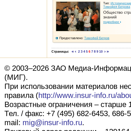
Тип:
Исторические
Тимофея Бегрова
Общество стр
знаний
подробнее
Предоставлено:
Тимофей Бегров
Страницы:
2
3
4
5
6
7
8
9
10
© 2003–2026 ЗАО Медиа-Информаци
(МИГ).
При использовании материалов не
правила (
http://www.insur-info.ru/abo
Возрастные ограничения – старше 1
Тел. / факс: +7 (495) 682-6453, 686-5
mail:
mig@insur-info.ru
.