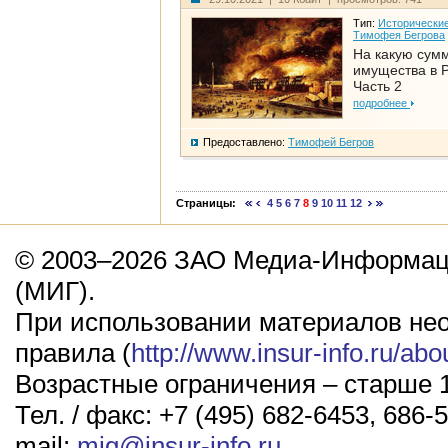
Тип:
Исторические
Тимофея Бегрова
На какую сум
имущества в Р
Часть 2
подробнее
Предоставлено:
Тимофей Бегров
Страницы:
4
5
6
7
8
9
10
11
12
© 2003–2026 ЗАО Медиа-Информаци
(МИГ).
При использовании материалов не
правила (
http://www.insur-info.ru/abo
Возрастные ограничения – старше 1
Тел. / факс: +7 (495) 682-6453, 686-5
mail:
mig@insur-info.ru
.