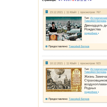
Страницы:
4
5
6
7
8
9
10
11
12
23.12.2021 | 11 Кбайт | просмотров: 767
Тип:
Исторические
Тимофея Бегрова
Двенадцать д
Рождества
подробнее
Предоставлено:
Тимофей Бегров
10.12.2021 | 11 Кбайт | просмотров: 923
Тип:
Исторические
Тимофея Бегрова
Жизнь Замеча
Страховщиков
воздухоплаван
Родных
подробнее
Предоставлено:
Тимофей Бегров