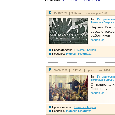
Страницы:
5
6
7
8
9
10
11
12
13
15.10.2021 | 9 Кбайт | просмотров: 1280
Тип:
Исторические
Тимофея Бегрова
Первый Всес
съезд страхо
работников
подробнее
Предоставлено:
Тимофей Бегров
Подборка:
История Госстраха
30.09.2021 | 10 Кбайт | просмотров: 1424
Тип:
Исторические
Тимофея Бегрова
От национали
Госстраху
подробнее
Предоставлено:
Тимофей Бегров
Подборка:
История Госстраха