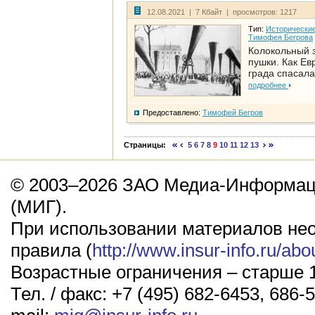
12.08.2021 | 7 Кбайт | просмотров: 1217
Тип:
Исторические
Тимофея Бегрова
Колокольный 
пушки. Как Ев
града спасала
подробнее
Предоставлено:
Тимофей Бегров
Страницы:
5
6
7
8
9
10
11
12
13
© 2003–2026 ЗАО Медиа-Информаци
(МИГ).
При использовании материалов не
правила (
http://www.insur-info.ru/abo
Возрастные ограничения – старше 1
Тел. / факс: +7 (495) 682-6453, 686-5