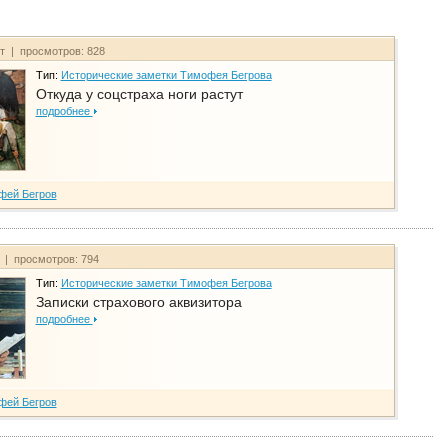
йт | просмотров: 828
Тип:
Исторические заметки Тимофея Бегрова
Откуда у соцстраха ноги растут
подробнее
фей Бегров
т | просмотров: 794
Тип:
Исторические заметки Тимофея Бегрова
Записки страхового аквизитора
подробнее
фей Бегров