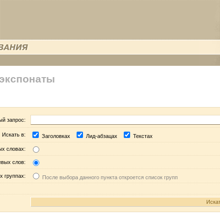
 экспонаты
ый запрос:
Искать в:
Заголовках
Лид-абзацах
Текстах
ых словах:
евых слов:
х группах:
После выбора данного пункта откроется список групп