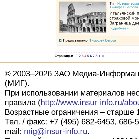
Тип:
Исторические
Тимофея Бегрова
Итальянский п
страховой мо
Заграница да
подробнее
Предоставлено:
Тимофей Бегров
Страницы:
1
2
3
4
5
6
7
8
© 2003–2026 ЗАО Медиа-Информаци
(МИГ).
При использовании материалов не
правила (
http://www.insur-info.ru/abo
Возрастные ограничения – старше 1
Тел. / факс: +7 (495) 682-6453, 686-5
mail:
mig@insur-info.ru
.