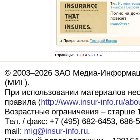
Тип:
Исторические
Тимофея Бегрова
Полис на дож
повезёт
подробнее
Предоставлено:
Тимофей Бегров
Страницы:
1
2
3
4
5
6
7
© 2003–2026 ЗАО Медиа-Информаци
(МИГ).
При использовании материалов не
правила (
http://www.insur-info.ru/abo
Возрастные ограничения – старше 1
Тел. / факс: +7 (495) 682-6453, 686-5
mail:
mig@insur-info.ru
.