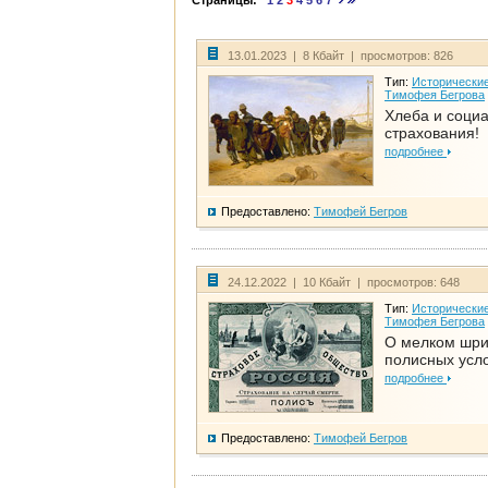
Страницы:
1
2
3
4
5
6
7
13.01.2023 | 8 Кбайт | просмотров: 826
Тип:
Исторические
Тимофея Бегрова
Хлеба и соци
страхования!
подробнее
Предоставлено:
Тимофей Бегров
24.12.2022 | 10 Кбайт | просмотров: 648
Тип:
Исторические
Тимофея Бегрова
О мелком шр
полисных усл
подробнее
Предоставлено:
Тимофей Бегров