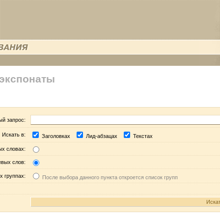
 экспонаты
ый запрос:
Искать в:
Заголовках
Лид-абзацах
Текстах
ых словах:
евых слов:
х группах:
После выбора данного пункта откроется список групп