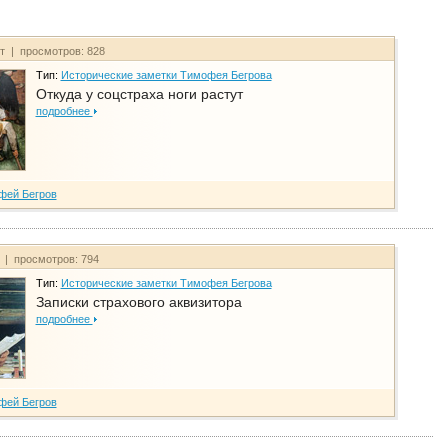
йт | просмотров: 828
Тип:
Исторические заметки Тимофея Бегрова
Откуда у соцстраха ноги растут
подробнее
фей Бегров
т | просмотров: 794
Тип:
Исторические заметки Тимофея Бегрова
Записки страхового аквизитора
подробнее
фей Бегров