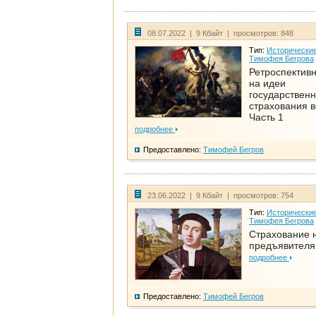
08.07.2022 | 9 Кбайт | просмотров: 848
Тип:
Исторические
Тимофея Бегрова
Ретроспективн
на идеи
государственн
страхования 
Часть 1
подробнее
Предоставлено:
Тимофей Бегров
23.06.2022 | 9 Кбайт | просмотров: 754
Тип:
Исторические
Тимофея Бегрова
Страхование 
предъявителя
подробнее
Предоставлено:
Тимофей Бегров