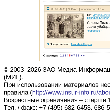
09.06.2022 | 9 Кбайт | просмотров: 1794
Тип:
Исторические
Тимофея Бегрова
Уильям Палме
врача-убийцы.
подробнее
Предоставлено:
Тимофей Бегров
Страницы:
1
2
3
4
5
6
7
8
9
© 2003–2026 ЗАО Медиа-Информаци
(МИГ).
При использовании материалов не
правила (
http://www.insur-info.ru/abo
Возрастные ограничения – старше 1
Тел. / факс: +7 (495) 682-6453, 686-5