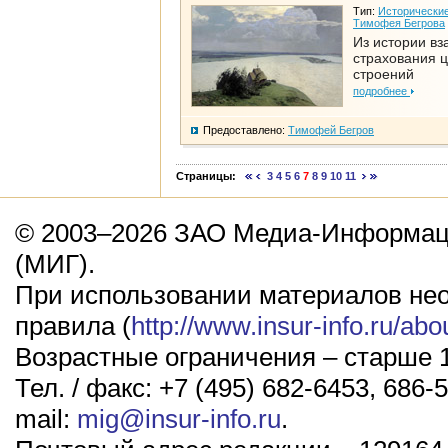
Тип:
Исторические
Тимофея Бегрова
Из истории вз
страхования 
строений
подробнее
Предоставлено:
Тимофей Бегров
Страницы:
3
4
5
6
7
8
9
10
11
© 2003–2026 ЗАО Медиа-Информаци
(МИГ).
При использовании материалов не
правила (
http://www.insur-info.ru/abo
Возрастные ограничения – старше 1
Тел. / факс: +7 (495) 682-6453, 686-5
mail:
mig@insur-info.ru
.