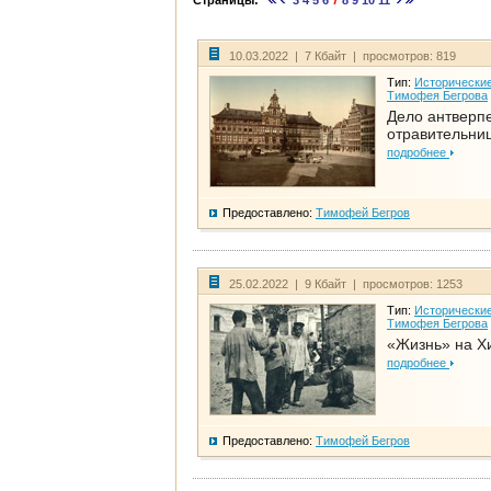
Страницы:
3
4
5
6
7
8
9
10
11
10.03.2022 | 7 Кбайт | просмотров: 819
Тип:
Исторические
Тимофея Бегрова
Дело антверп
отравительни
подробнее
Предоставлено:
Тимофей Бегров
25.02.2022 | 9 Кбайт | просмотров: 1253
Тип:
Исторические
Тимофея Бегрова
«Жизнь» на Х
подробнее
Предоставлено:
Тимофей Бегров