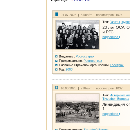
Страницы:
1
2
3
4
5
01.07.2023 | 8 Кбайт | просмотров: 1074
Тип:
Газеты, журн
20 лет ОСАГО.
и РГС
подробнее
Владелец :
Росгосстрах
Предоставлено:
Росгосстрах
Название страховой организации:
Госстрах
Год:
2003
10.06.2023 | 7 Кбайт | просмотров: 1032
Тип:
Исторические
Тимофея Бегрова
Ликвидация ог
1
подробнее
Предоставлено:
Тимофей Бегров