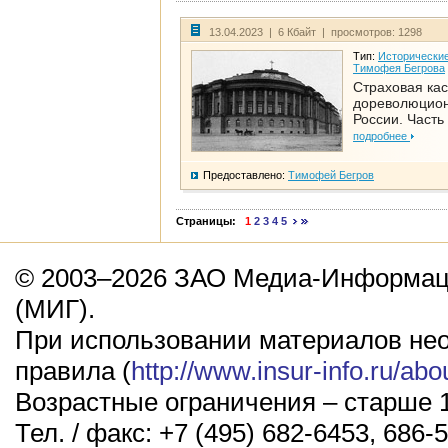
13.04.2023 | 6 Кбайт | просмотров: 1298
Тип:
Исторические
Тимофея Бегрова
Страховая кас
дореволюцио
России. Часть
подробнее
Предоставлено:
Тимофей Бегров
Страницы:
1
2
3
4
5
© 2003–2026 ЗАО Медиа-Информаци
(МИГ).
При использовании материалов не
правила (
http://www.insur-info.ru/abo
Возрастные ограничения – старше 1
Тел. / факс: +7 (495) 682-6453, 686-5