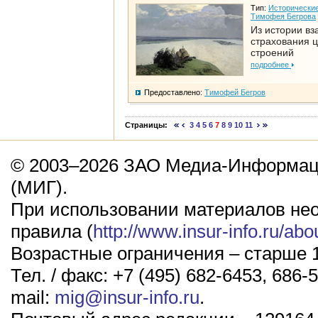
Тип:
Исторические
Тимофея Бегрова
Из истории вз
страхования 
строений
подробнее
Предоставлено:
Тимофей Бегров
Страницы:
3
4
5
6
7
8
9
10
11
© 2003–2026 ЗАО Медиа-Информаци
(МИГ).
При использовании материалов не
правила (
http://www.insur-info.ru/abo
Возрастные ограничения – старше 1
Тел. / факс: +7 (495) 682-6453, 686-5
mail:
mig@insur-info.ru
.