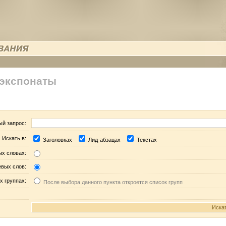
 экспонаты
ый запрос:
Искать в:
Заголовках
Лид-абзацах
Текстах
ых словах:
евых слов:
х группах:
После выбора данного пункта откроется список групп