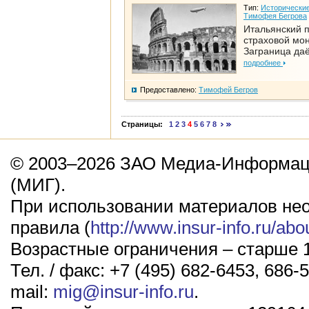
Тип:
Исторические
Тимофея Бегрова
Итальянский п
страховой мо
Заграница да
подробнее
Предоставлено:
Тимофей Бегров
Страницы:
1
2
3
4
5
6
7
8
© 2003–2026 ЗАО Медиа-Информаци
(МИГ).
При использовании материалов не
правила (
http://www.insur-info.ru/abo
Возрастные ограничения – старше 1
Тел. / факс: +7 (495) 682-6453, 686-5
mail:
mig@insur-info.ru
.