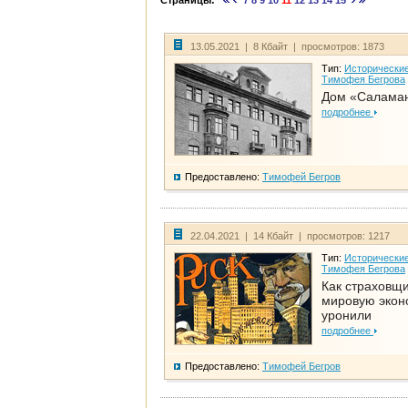
Страницы:
7
8
9
10
11
12
13
14
15
13.05.2021 | 8 Кбайт | просмотров: 1873
Тип:
Исторические
Тимофея Бегрова
Дом «Салама
подробнее
Предоставлено:
Тимофей Бегров
22.04.2021 | 14 Кбайт | просмотров: 1217
Тип:
Исторические
Тимофея Бегрова
Как страховщ
мировую экон
уронили
подробнее
Предоставлено:
Тимофей Бегров