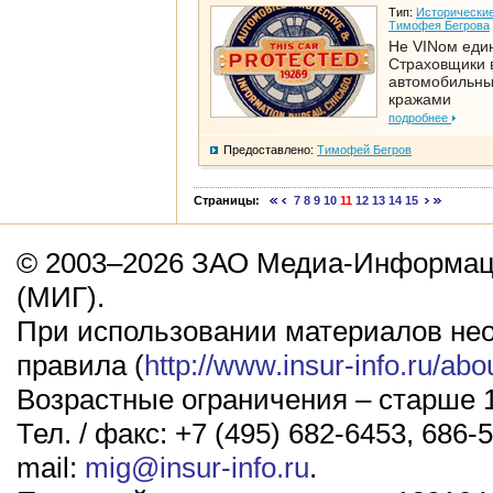
Тип:
Исторические
Тимофея Бегрова
Не VINом еди
Страховщики 
автомобильн
кражами
подробнее
Предоставлено:
Тимофей Бегров
Страницы:
7
8
9
10
11
12
13
14
15
© 2003–2026 ЗАО Медиа-Информаци
(МИГ).
При использовании материалов не
правила (
http://www.insur-info.ru/abo
Возрастные ограничения – старше 1
Тел. / факс: +7 (495) 682-6453, 686-5
mail:
mig@insur-info.ru
.