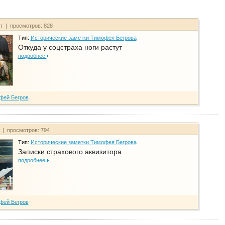
йт | просмотров: 828
Тип:
Исторические заметки Тимофея Бегрова
Откуда у соцстраха ноги растут
подробнее
фей Бегров
т | просмотров: 794
Тип:
Исторические заметки Тимофея Бегрова
Записки страхового аквизитора
подробнее
фей Бегров