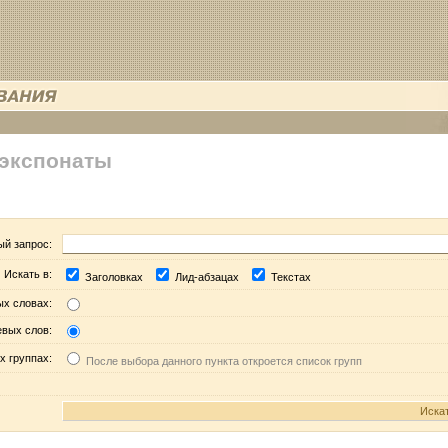
 экспонаты
ый запрос:
Искать в:
Заголовках
Лид-абзацах
Текстах
ых словах:
евых слов:
х группах:
После выбора данного пункта откроется список групп