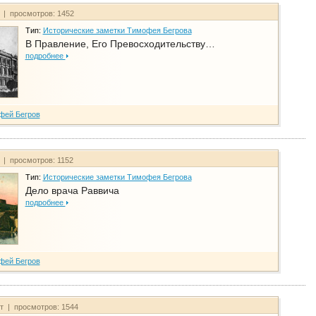
т | просмотров: 1452
Тип:
Исторические заметки Тимофея Бегрова
В Правление, Его Превосходительству…
подробнее
фей Бегров
т | просмотров: 1152
Тип:
Исторические заметки Тимофея Бегрова
Дело врача Раввича
подробнее
фей Бегров
йт | просмотров: 1544