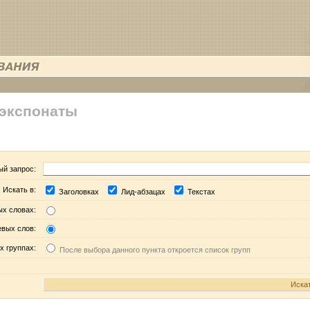
 экспонаты
ый запрос:
Искать в:
Заголовках
Лид-абзацах
Текстах
ых словах:
евых слов:
х группах:
После выбора данного пункта откроется список групп