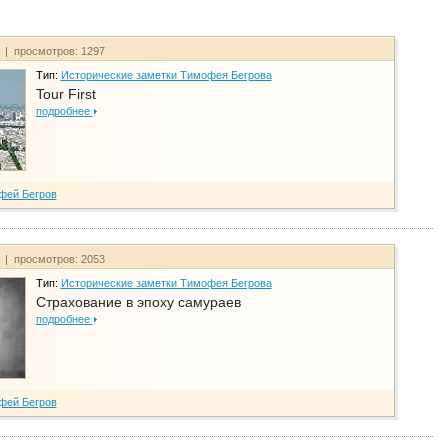
т | просмотров: 1297
Тип:
Исторические заметки Тимофея Бегрова
Tour First
подробнее
фей Бегров
т | просмотров: 2053
Тип:
Исторические заметки Тимофея Бегрова
Страхование в эпоху самураев
подробнее
фей Бегров