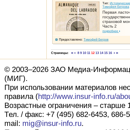
Тип:
Исторические
Тимофея Бегрова
Первая ласто
государствен
страховой мо
Часть 2
подробнее
Предоставлено:
Тимофей Бегров
Страницы:
8
9
10
11
12
13
14
15
16
© 2003–2026 ЗАО Медиа-Информаци
(МИГ).
При использовании материалов не
правила (
http://www.insur-info.ru/abo
Возрастные ограничения – старше 1
Тел. / факс: +7 (495) 682-6453, 686-5
mail:
mig@insur-info.ru
.