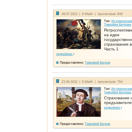
08.07.2022 | 9 Кбайт | просмотров: 849
Тип:
Исторические
Тимофея Бегрова
Ретроспективн
на идеи
государственн
страхования 
Часть 1
подробнее
Предоставлено:
Тимофей Бегров
23.06.2022 | 9 Кбайт | просмотров: 754
Тип:
Исторические
Тимофея Бегрова
Страхование 
предъявителя
подробнее
Предоставлено:
Тимофей Бегров