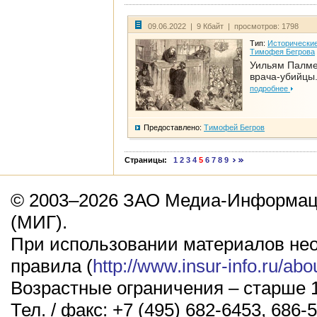
09.06.2022 | 9 Кбайт | просмотров: 1798
Тип:
Исторические
Тимофея Бегрова
Уильям Палме
врача-убийцы.
подробнее
Предоставлено:
Тимофей Бегров
Страницы:
1
2
3
4
5
6
7
8
9
© 2003–2026 ЗАО Медиа-Информаци
(МИГ).
При использовании материалов не
правила (
http://www.insur-info.ru/abo
Возрастные ограничения – старше 1
Тел. / факс: +7 (495) 682-6453, 686-5