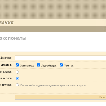
 экспонаты
ый запрос:
Искать в:
Заголовках
Лид-абзацах
Текстах
ых словах:
евых слов:
х группах:
После выбора данного пункта откроется список групп