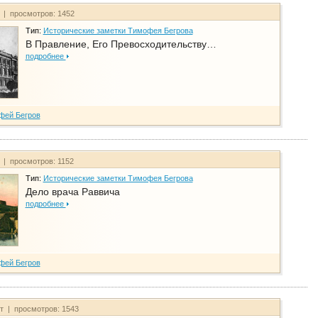
т | просмотров: 1452
Тип:
Исторические заметки Тимофея Бегрова
В Правление, Его Превосходительству…
подробнее
фей Бегров
т | просмотров: 1152
Тип:
Исторические заметки Тимофея Бегрова
Дело врача Раввича
подробнее
фей Бегров
йт | просмотров: 1543