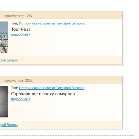
т | просмотров: 1297
Тип:
Исторические заметки Тимофея Бегрова
Tour First
подробнее
фей Бегров
т | просмотров: 2052
Тип:
Исторические заметки Тимофея Бегрова
Страхование в эпоху самураев
подробнее
фей Бегров