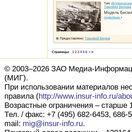
Тип:
Исторические
Тимофея Бегрова
Модель Бисм
подробнее
Предоставлено:
Тимофей Бегров
Страницы:
1
2
3
4
5
6
© 2003–2026 ЗАО Медиа-Информаци
(МИГ).
При использовании материалов не
правила (
http://www.insur-info.ru/abo
Возрастные ограничения – старше 1
Тел. / факс: +7 (495) 682-6453, 686-5
mail:
mig@insur-info.ru
.