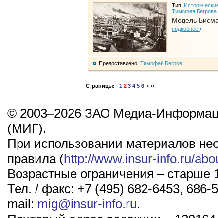
Тип:
Исторические
Тимофея Бегрова
Модель Бисм
подробнее
Предоставлено:
Тимофей Бегров
Страницы:
1
2
3
4
5
6
© 2003–2026 ЗАО Медиа-Информаци
(МИГ).
При использовании материалов не
правила (
http://www.insur-info.ru/abo
Возрастные ограничения – старше 1
Тел. / факс: +7 (495) 682-6453, 686-5
mail:
mig@insur-info.ru
.