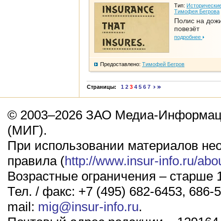
Тип:
Исторические
Тимофея Бегрова
Полис на дож
повезёт
подробнее
Предоставлено:
Тимофей Бегров
Страницы:
1
2
3
4
5
6
7
© 2003–2026 ЗАО Медиа-Информаци
(МИГ).
При использовании материалов не
правила (
http://www.insur-info.ru/abo
Возрастные ограничения – старше 1
Тел. / факс: +7 (495) 682-6453, 686-5
mail:
mig@insur-info.ru
.