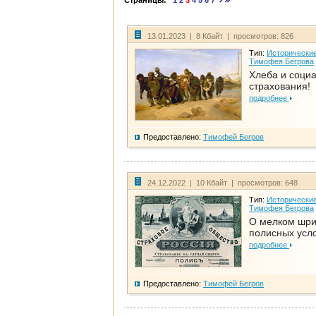
Страницы:
1
2
3
4
5
6
7
13.01.2023 | 8 Кбайт | просмотров: 826
Тип:
Исторические
Тимофея Бегрова
Хлеба и соци
страхования!
подробнее
Предоставлено:
Тимофей Бегров
24.12.2022 | 10 Кбайт | просмотров: 648
Тип:
Исторические
Тимофея Бегрова
О мелком шр
полисных усл
подробнее
Предоставлено:
Тимофей Бегров