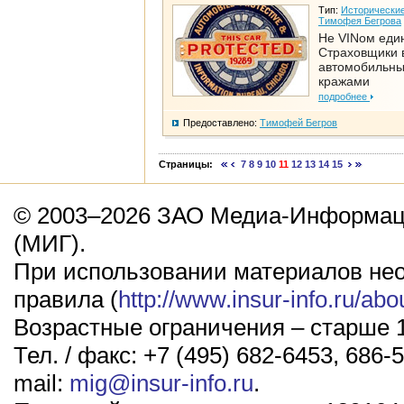
Тип:
Исторические
Тимофея Бегрова
Не VINом еди
Страховщики 
автомобильн
кражами
подробнее
Предоставлено:
Тимофей Бегров
Страницы:
7
8
9
10
11
12
13
14
15
© 2003–2026 ЗАО Медиа-Информаци
(МИГ).
При использовании материалов не
правила (
http://www.insur-info.ru/abo
Возрастные ограничения – старше 1
Тел. / факс: +7 (495) 682-6453, 686-5
mail:
mig@insur-info.ru
.