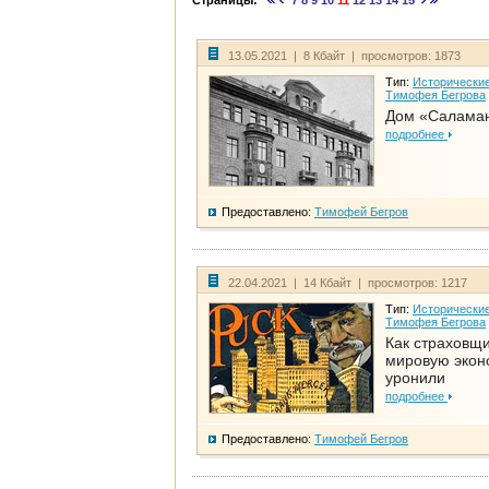
Страницы:
7
8
9
10
11
12
13
14
15
13.05.2021 | 8 Кбайт | просмотров: 1873
Тип:
Исторические
Тимофея Бегрова
Дом «Салама
подробнее
Предоставлено:
Тимофей Бегров
22.04.2021 | 14 Кбайт | просмотров: 1217
Тип:
Исторические
Тимофея Бегрова
Как страховщ
мировую экон
уронили
подробнее
Предоставлено:
Тимофей Бегров