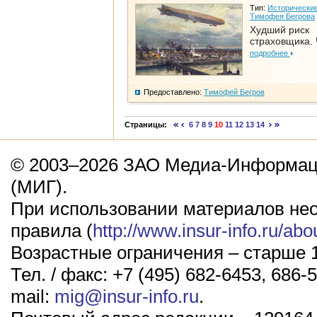
Тип:
Исторические
Тимофея Бегрова
Худший риск
страховщика. 
подробнее
Предоставлено:
Тимофей Бегров
Страницы:
6
7
8
9
10
11
12
13
14
© 2003–2026 ЗАО Медиа-Информаци
(МИГ).
При использовании материалов не
правила (
http://www.insur-info.ru/abo
Возрастные ограничения – старше 1
Тел. / факс: +7 (495) 682-6453, 686-5
mail:
mig@insur-info.ru
.