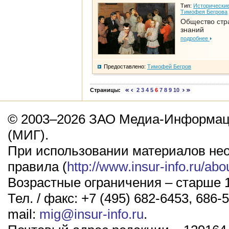
Тип:
Исторические
Тимофея Бегрова
Общество стр
знаний
подробнее
Предоставлено:
Тимофей Бегров
Страницы:
2
3
4
5
6
7
8
9
10
© 2003–2026 ЗАО Медиа-Информаци
(МИГ).
При использовании материалов не
правила (
http://www.insur-info.ru/abo
Возрастные ограничения – старше 1
Тел. / факс: +7 (495) 682-6453, 686-5
mail:
mig@insur-info.ru
.