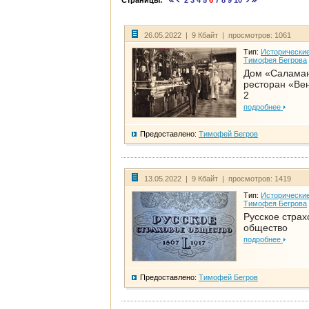
Страницы:
2
3
4
5
6
7
8
9
10
26.05.2022 | 9 Кбайт | просмотров: 1061
Тип:
Исторические
Тимофея Бегрова
Дом «Салама
ресторан «Вен
2
подробнее
Предоставлено:
Тимофей Бегров
13.05.2022 | 9 Кбайт | просмотров: 1419
Тип:
Исторические
Тимофея Бегрова
Русское страх
общество
подробнее
Предоставлено:
Тимофей Бегров