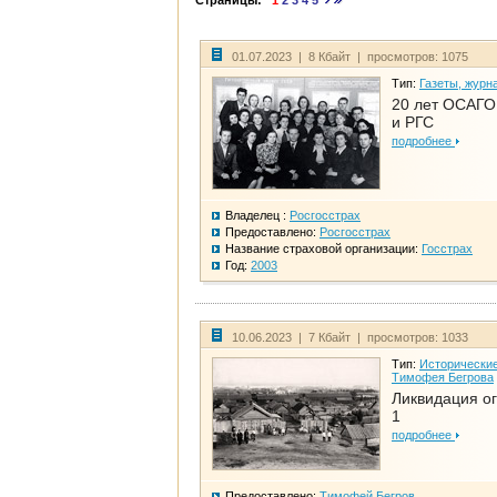
Страницы:
1
2
3
4
5
01.07.2023 | 8 Кбайт | просмотров: 1075
Тип:
Газеты, журн
20 лет ОСАГО.
и РГС
подробнее
Владелец :
Росгосстрах
Предоставлено:
Росгосстрах
Название страховой организации:
Госстрах
Год:
2003
10.06.2023 | 7 Кбайт | просмотров: 1033
Тип:
Исторические
Тимофея Бегрова
Ликвидация ог
1
подробнее
Предоставлено:
Тимофей Бегров