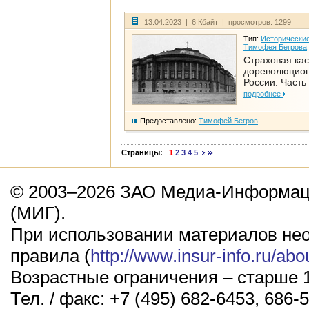
13.04.2023 | 6 Кбайт | просмотров: 1299
Тип:
Исторические
Тимофея Бегрова
Страховая кас
дореволюцио
России. Часть
подробнее
Предоставлено:
Тимофей Бегров
Страницы:
1
2
3
4
5
© 2003–2026 ЗАО Медиа-Информаци
(МИГ).
При использовании материалов не
правила (
http://www.insur-info.ru/abo
Возрастные ограничения – старше 1
Тел. / факс: +7 (495) 682-6453, 686-5