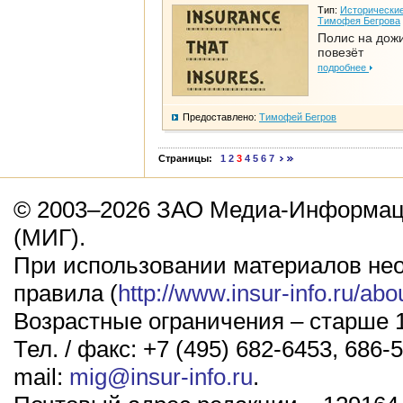
Тип:
Исторические
Тимофея Бегрова
Полис на дож
повезёт
подробнее
Предоставлено:
Тимофей Бегров
Страницы:
1
2
3
4
5
6
7
© 2003–2026 ЗАО Медиа-Информаци
(МИГ).
При использовании материалов не
правила (
http://www.insur-info.ru/abo
Возрастные ограничения – старше 1
Тел. / факс: +7 (495) 682-6453, 686-5
mail:
mig@insur-info.ru
.