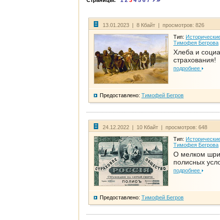
Страницы:
1
2
3
4
5
6
7
13.01.2023 | 8 Кбайт | просмотров: 826
Тип:
Исторические
Тимофея Бегрова
Хлеба и соци
страхования!
подробнее
Предоставлено:
Тимофей Бегров
24.12.2022 | 10 Кбайт | просмотров: 648
Тип:
Исторические
Тимофея Бегрова
О мелком шр
полисных усл
подробнее
Предоставлено:
Тимофей Бегров