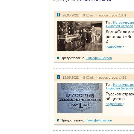
Страницы:
2
3
4
5
6
7
8
9
10
26.05.2022 | 9 Кбайт | просмотров: 1061
Тип:
Исторические
Тимофея Бегрова
Дом «Салама
ресторан «Вен
2
подробнее
Предоставлено:
Тимофей Бегров
13.05.2022 | 9 Кбайт | просмотров: 1419
Тип:
Исторические
Тимофея Бегрова
Русское страх
общество
подробнее
Предоставлено:
Тимофей Бегров