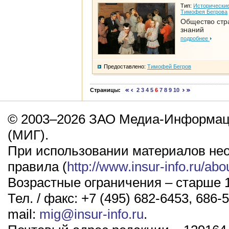
Тип:
Исторические
Тимофея Бегрова
Общество стр
знаний
подробнее
Предоставлено:
Тимофей Бегров
Страницы:
2
3
4
5
6
7
8
9
10
© 2003–2026 ЗАО Медиа-Информаци
(МИГ).
При использовании материалов не
правила (
http://www.insur-info.ru/abo
Возрастные ограничения – старше 1
Тел. / факс: +7 (495) 682-6453, 686-5
mail:
mig@insur-info.ru
.