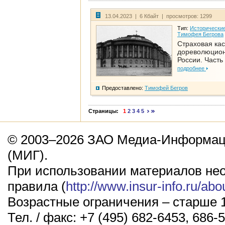
13.04.2023 | 6 Кбайт | просмотров: 1299
Тип:
Исторические
Тимофея Бегрова
Страховая кас
дореволюцио
России. Часть
подробнее
Предоставлено:
Тимофей Бегров
Страницы:
1
2
3
4
5
© 2003–2026 ЗАО Медиа-Информаци
(МИГ).
При использовании материалов не
правила (
http://www.insur-info.ru/abo
Возрастные ограничения – старше 1
Тел. / факс: +7 (495) 682-6453, 686-5