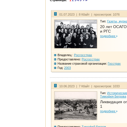
Страницы:
1
2
3
4
5
01.07.2023 | 8 Кбайт | просмотров: 1076
Тип:
Газеты, журн
20 лет ОСАГО.
и РГС
подробнее
Владелец :
Росгосстрах
Предоставлено:
Росгосстрах
Название страховой организации:
Госстрах
Год:
2003
10.06.2023 | 7 Кбайт | просмотров: 1033
Тип:
Исторические
Тимофея Бегрова
Ликвидация ог
1
подробнее
Предоставлено:
Тимофей Бегров