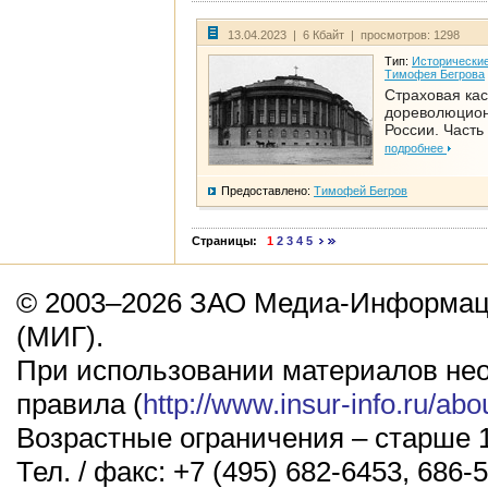
13.04.2023 | 6 Кбайт | просмотров: 1298
Тип:
Исторические
Тимофея Бегрова
Страховая кас
дореволюцио
России. Часть
подробнее
Предоставлено:
Тимофей Бегров
Страницы:
1
2
3
4
5
© 2003–2026 ЗАО Медиа-Информаци
(МИГ).
При использовании материалов не
правила (
http://www.insur-info.ru/abo
Возрастные ограничения – старше 1
Тел. / факс: +7 (495) 682-6453, 686-5