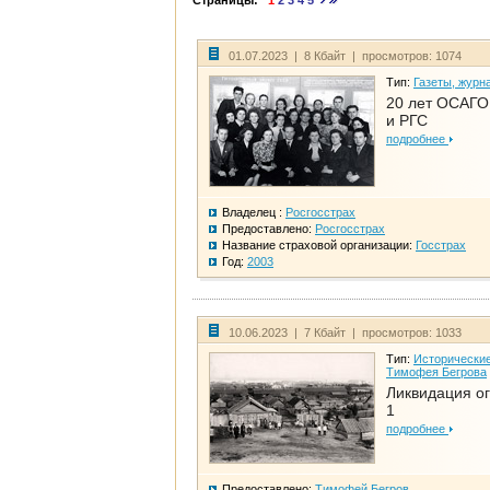
Страницы:
1
2
3
4
5
01.07.2023 | 8 Кбайт | просмотров: 1074
Тип:
Газеты, журн
20 лет ОСАГО.
и РГС
подробнее
Владелец :
Росгосстрах
Предоставлено:
Росгосстрах
Название страховой организации:
Госстрах
Год:
2003
10.06.2023 | 7 Кбайт | просмотров: 1033
Тип:
Исторические
Тимофея Бегрова
Ликвидация ог
1
подробнее
Предоставлено:
Тимофей Бегров