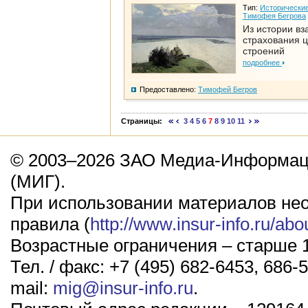
Тип:
Исторические
Тимофея Бегрова
Из истории вз
страхования 
строений
подробнее
Предоставлено:
Тимофей Бегров
Страницы:
3
4
5
6
7
8
9
10
11
© 2003–2026 ЗАО Медиа-Информаци
(МИГ).
При использовании материалов не
правила (
http://www.insur-info.ru/abo
Возрастные ограничения – старше 1
Тел. / факс: +7 (495) 682-6453, 686-5
mail:
mig@insur-info.ru
.