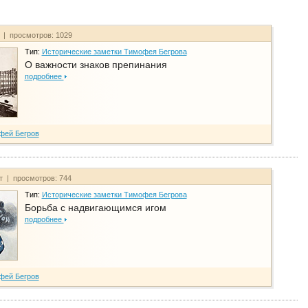
т | просмотров: 1029
Тип:
Исторические заметки Тимофея Бегрова
О важности знаков препинания
подробнее
фей Бегров
йт | просмотров: 744
Тип:
Исторические заметки Тимофея Бегрова
Борьба с надвигающимся игом
подробнее
фей Бегров