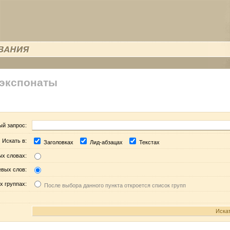
 экспонаты
ый запрос:
Искать в:
Заголовках
Лид-абзацах
Текстах
ых словах:
евых слов:
х группах:
После выбора данного пункта откроется список групп