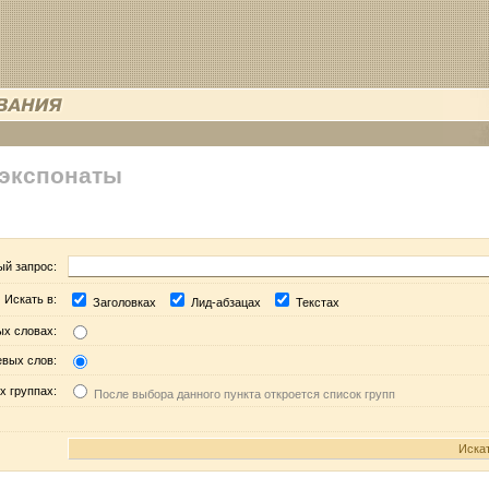
 экспонаты
ый запрос:
Искать в:
Заголовках
Лид-абзацах
Текстах
ых словах:
евых слов:
х группах:
После выбора данного пункта откроется список групп