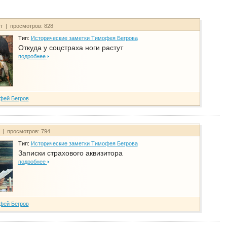
йт | просмотров: 828
Тип:
Исторические заметки Тимофея Бегрова
Откуда у соцстраха ноги растут
подробнее
фей Бегров
т | просмотров: 794
Тип:
Исторические заметки Тимофея Бегрова
Записки страхового аквизитора
подробнее
фей Бегров