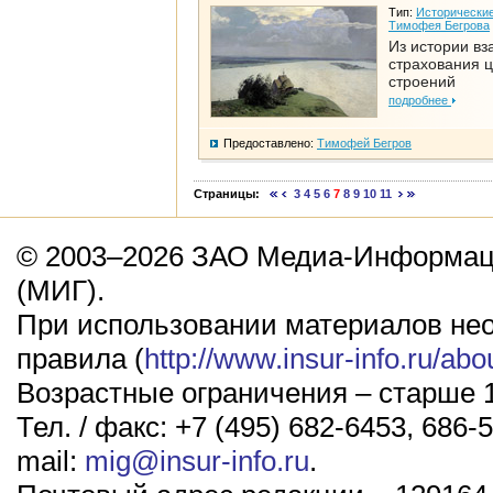
Тип:
Исторические
Тимофея Бегрова
Из истории вз
страхования 
строений
подробнее
Предоставлено:
Тимофей Бегров
Страницы:
3
4
5
6
7
8
9
10
11
© 2003–2026 ЗАО Медиа-Информаци
(МИГ).
При использовании материалов не
правила (
http://www.insur-info.ru/abo
Возрастные ограничения – старше 1
Тел. / факс: +7 (495) 682-6453, 686-5
mail:
mig@insur-info.ru
.