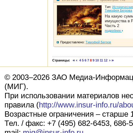
Тип:
Исторические
Тимофея Бегрова
На какую сум
имущества в Р
Часть 2
подробнее
Предоставлено:
Тимофей Бегров
Страницы:
4
5
6
7
8
9
10
11
12
© 2003–2026 ЗАО Медиа-Информаци
(МИГ).
При использовании материалов не
правила (
http://www.insur-info.ru/abo
Возрастные ограничения – старше 1
Тел. / факс: +7 (495) 682-6453, 686-5
mail:
mig@insur-info.ru
.