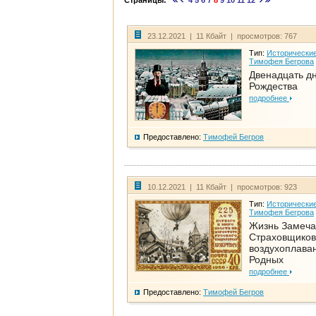
Страницы:
4
5
6
7
8
9
10
11
12
23.12.2021 | 11 Кбайт | просмотров: 767
Тип:
Исторические
Тимофея Бегрова
Двенадцать д
Рождества
подробнее
Предоставлено:
Тимофей Бегров
10.12.2021 | 11 Кбайт | просмотров: 923
Тип:
Исторические
Тимофея Бегрова
Жизнь Замеча
Страховщиков
воздухоплаван
Родных
подробнее
Предоставлено:
Тимофей Бегров